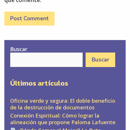
Buscar
Buscar
Últimos artículos
Oficina verde y segura: El doble beneficio
de la destrucción de documentos
Conexión Espiritual: Cómo lograr la
alineación que propone Paloma Lafuente