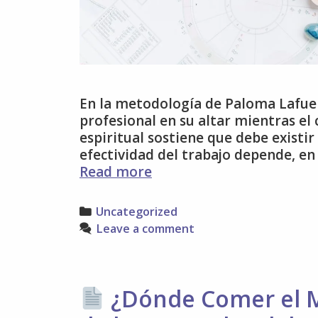
En la metodología de Paloma Lafuent
profesional en su altar mientras el 
espiritual sostiene que debe existi
efectividad del trabajo depende, en
Conexión
Read more
Espiritual:
Cómo
Categories
Uncategorized
lograr
Leave a comment
la
alineación
que
propone
¿Dónde Comer el M
Paloma