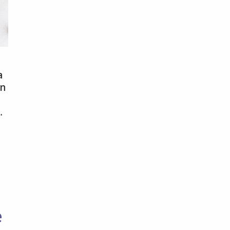
a
ón
…
e