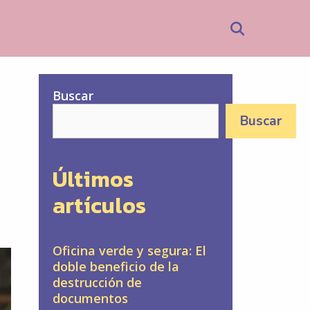
Search
Buscar
Buscar
Últimos
artículos
Oficina verde y segura: El
doble beneficio de la
destrucción de
documentos