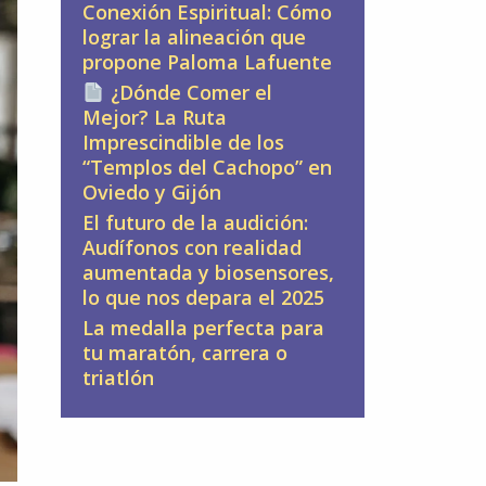
Conexión Espiritual: Cómo
lograr la alineación que
propone Paloma Lafuente
¿Dónde Comer el
Mejor? La Ruta
Imprescindible de los
“Templos del Cachopo” en
Oviedo y Gijón
El futuro de la audición:
Audífonos con realidad
aumentada y biosensores,
lo que nos depara el 2025
La medalla perfecta para
tu maratón, carrera o
triatlón