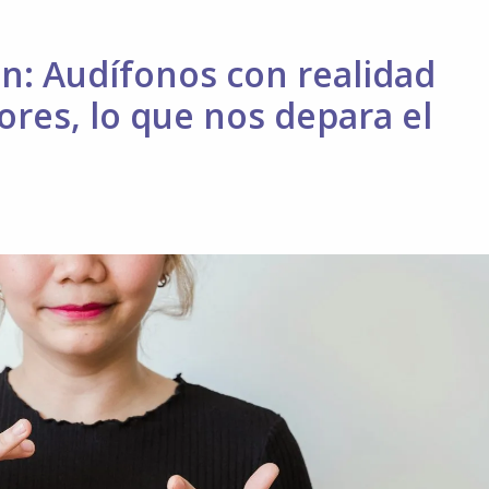
La
Ruta
Imprescindible
ión: Audífonos con realidad
de
res, lo que nos depara el
los
“Templos
del
Cachopo”
en
Oviedo
y
Gijón