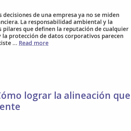
as decisiones de una empresa ya no se miden
nciera. La responsabilidad ambiental y la
 pilares que definen la reputación de cualquier
 y la protección de datos corporativos parecen
Oficina
xiste …
Read more
verde
y
segura:
El
doble
beneficio
de
Cómo lograr la alineación que
la
ente
destrucción
de
documentos