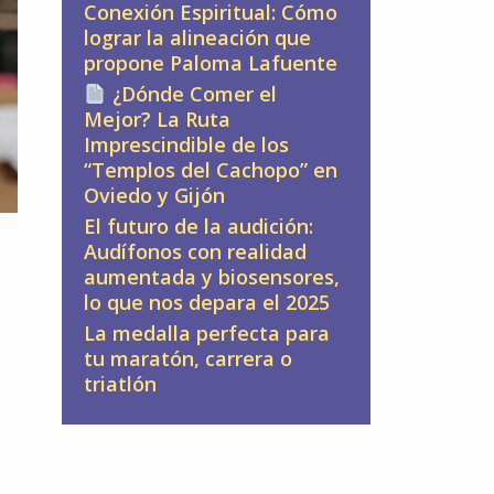
Conexión Espiritual: Cómo
lograr la alineación que
propone Paloma Lafuente
¿Dónde Comer el
Mejor? La Ruta
Imprescindible de los
“Templos del Cachopo” en
Oviedo y Gijón
El futuro de la audición:
Audífonos con realidad
aumentada y biosensores,
lo que nos depara el 2025
La medalla perfecta para
tu maratón, carrera o
triatlón