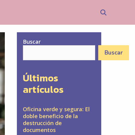
Search
Buscar
Buscar
Últimos
artículos
Oficina verde y segura: El
doble beneficio de la
destrucción de
documentos