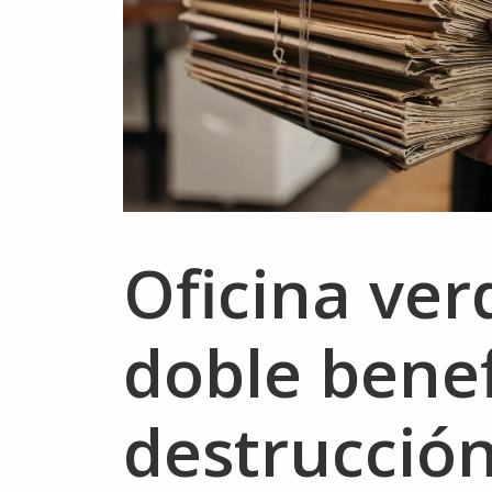
Oficina ver
doble benef
destrucció