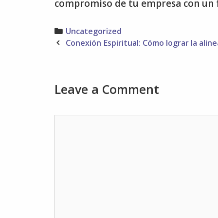
compromiso de tu empresa con un fu
Categories
Uncategorized
Post
Conexión Espiritual: Cómo lograr la al
navigation
Leave a Comment
Comment