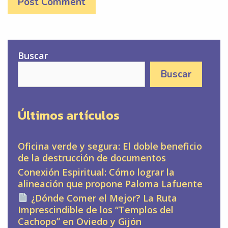
Buscar
Buscar
Últimos artículos
Oficina verde y segura: El doble beneficio
de la destrucción de documentos
Conexión Espiritual: Cómo lograr la
alineación que propone Paloma Lafuente
¿Dónde Comer el Mejor? La Ruta
Imprescindible de los “Templos del
Cachopo” en Oviedo y Gijón