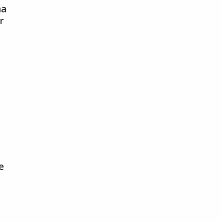
na
r
e