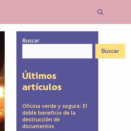
Search
Buscar
Buscar
Últimos
artículos
Oficina verde y segura: El
doble beneficio de la
destrucción de
documentos