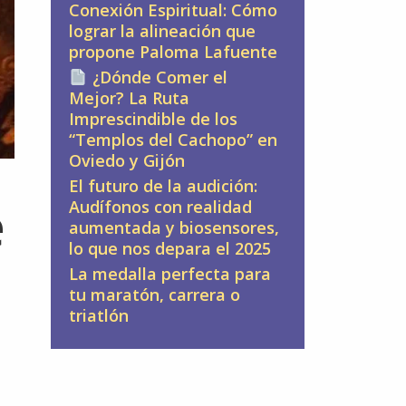
Conexión Espiritual: Cómo
lograr la alineación que
propone Paloma Lafuente
¿Dónde Comer el
Mejor? La Ruta
Imprescindible de los
“Templos del Cachopo” en
Oviedo y Gijón
El futuro de la audición:
e
Audífonos con realidad
aumentada y biosensores,
lo que nos depara el 2025
La medalla perfecta para
tu maratón, carrera o
triatlón