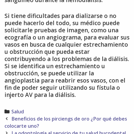
sanguíneo durante la hemodiálisis.
Si tiene dificultades para dializarse o no
puede hacerlo del todo, su médico puede
solicitarle pruebas de imagen, como una
ecografía o un angiograma, para evaluar sus
vasos en busca de cualquier estrechamiento
u obstrucción que pueda estar
contribuyendo a los problemas de la diálisis.
Si se identifica un estrechamiento u
obstrucción, se puede utilizar la
angioplastia para reabrir esos vasos, con el
fin de poder seguir utilizando su fístula o
injerto AV para la diálisis.
Categories
Salud
Post
Beneficios de los pirciengs de oro ¿Por qué debes
navigation
colocarte uno?
La odontología al servicio de tu salud bucodental