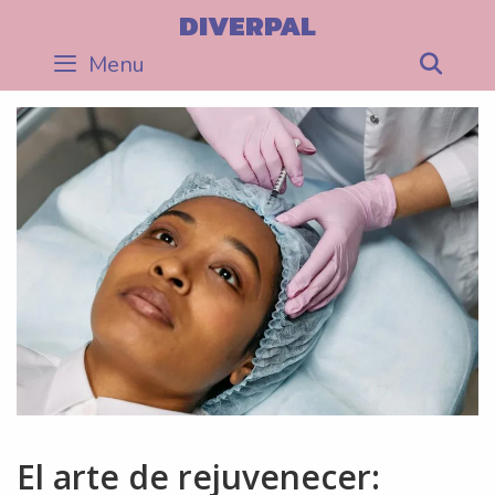
Skip
DIVERPAL
to
Menu
Sea
content
El arte de rejuvenecer: